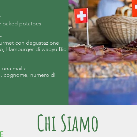
-
e baked
potatoes
-
gourmet con degustazione
gio, Hamburger di wagyu Bio
 una mail a
, cognome,
numero
di
Chi Siamo