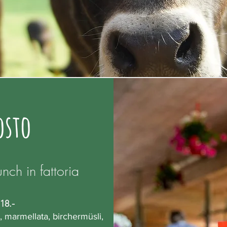
osto
unch in fattoria
18.-
, marmellata, birchermüsli,