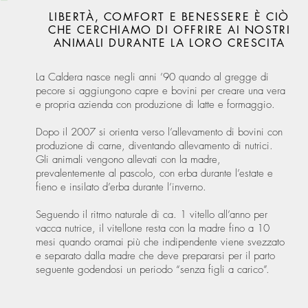
LIBERTÀ, COMFORT E BENESSERE È CIÒ
CHE CERCHIAMO DI OFFRIRE AI NOSTRI
ANIMALI DURANTE LA LORO CRESCITA
La Caldera nasce negli anni ’90 quando al gregge di
pecore si aggiungono capre e bovini per creare una vera
e propria azienda con produzione di latte e formaggio.
Dopo il 2007 si orienta verso l’allevamento di bovini con
produzione di carne, diventando allevamento di nutrici.
Gli animali vengono allevati con la madre,
prevalentemente al pascolo, con erba durante l’estate e
fieno e insilato d’erba durante l’inverno.
Seguendo il ritmo naturale di ca. 1 vitello all’anno per
vacca nutrice, il vitellone resta con la madre fino a 10
mesi quando oramai più che indipendente viene svezzato
e separato dalla madre che deve prepararsi per il parto
seguente godendosi un periodo “senza figli a carico”.