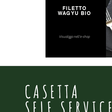
FILETTO
WAGYU BIO
Visualizza nell'e-shop
CASETTA
SELF SERVIC